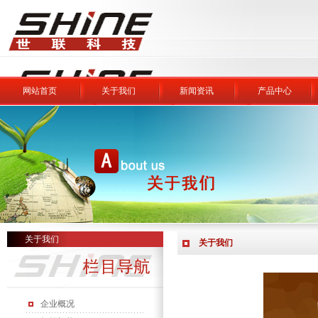
网站首页
关于我们
新闻资讯
产品中心
关于我们
关于我们
企业概况