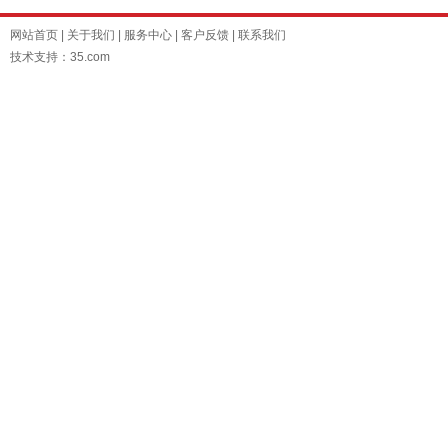
网站首页
|
关于我们
|
服务中心
|
客户反馈
|
联系我们
技术支持：35.com