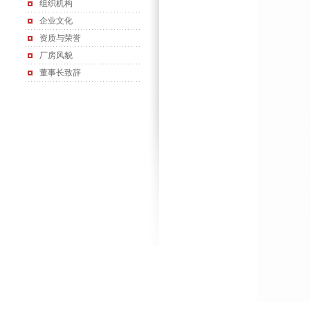
组织机构
企业文化
资质与荣誉
厂房风貌
董事长致辞