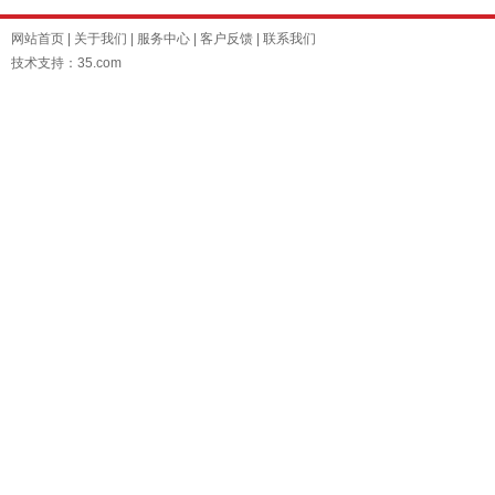
网站首页
|
关于我们
|
服务中心
|
客户反馈
|
联系我们
技术支持：35.com