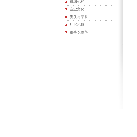
组织机构
企业文化
资质与荣誉
厂房风貌
董事长致辞