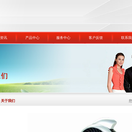
资讯
产品中心
服务中心
客户反馈
联系我
关于我们
您