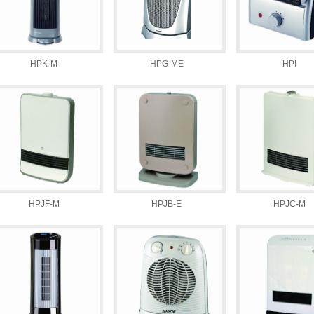
HPK-M
HPG-ME
HPI
HPJF-M
HPJB-E
HPJC-M