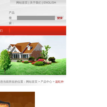
网站首页
|
关于我们
|
ENGLISH
产品
搜
索：
们
您当前所在的位置：网站首页 > 产品中心 >
远红外