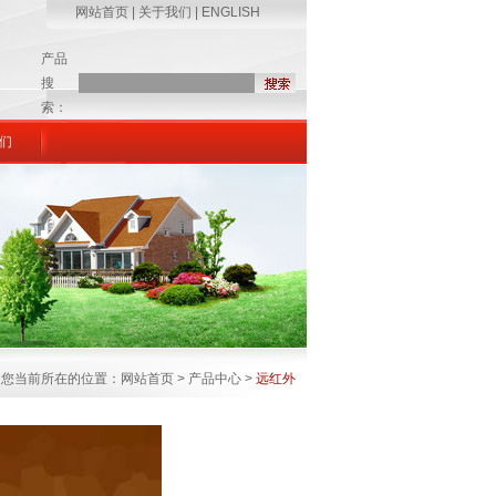
网站首页
|
关于我们
|
ENGLISH
产品
搜
索：
们
您当前所在的位置：网站首页 > 产品中心 >
远红外