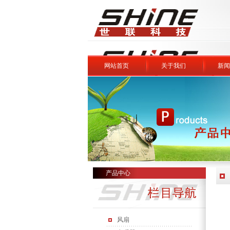
网站首页
关于我们
新闻
产品中心
风扇