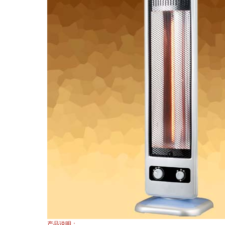
产品说明：