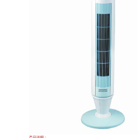
产品说明：